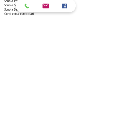
Scuola Primaria
Scuola Sec. di I grado
Scuola Sec. di II grado
Corsi extra-curricolari
Insegnanti
Giornalino
Corsi di Italiano L2
SSL hours
Regolamento
Riconoscimento titoli di studio
L'ITALIANO NELLE SCUOLE AMERICANE
AP E IB
AP Italian
IB
MUSICA
Italian Music Appreciation
Lezioni individuali
Laboratorio di Musica
SPAZIO INSEGNANTI
Opportunità di lavoro
Corsi di formazione
Certificazioni
NEWS E MEDIA