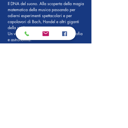
Il DNA del suono. Alla scoperta della magia
matematica della musica passando per
odierni esperimenti spettacolari e per
capolavori di Bach, Handel e altri giganti
della storia.
Un viaggio tra musica, matematia, filosofia
e astronomia.
1. la geometria della musica, introdotta da
un personaggio davvero molto speciale
2. geni e giganti a confronto
3. il suono dentro al suono: la magia del
suono studiata per mezzo della fisica
acustica
4. la forma della musica modale e tonale:
musica tutta da vedere, tra fughe, temi e
variazioni, jazz, tango, blues e molto altro
La musica e le stelle
L'eco della musica nell'universo.