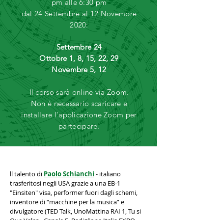
pm alle 6:30 pm
dal 24 Settembre al 12 Novembre
2020:
Settembre 24
Ottobre 1, 8, 15, 22, 29
Novembre 5, 12
Il corso sarà online via Zoom.
Non è necessario scaricare e
installare l'applicazione Zoom per
partecipare.
ll talento di
Paolo Schianchi
- italiano
trasferitosi negli USA grazie a una EB-1
"Einsiten" visa, performer fuori dagli schemi,
inventore di “macchine per la musica” e
divulgatore (TED Talk, UnoMattina RAI 1, Tu si