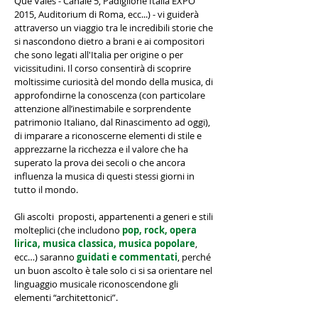
Que Vales - Canale 5, Padiglione Italia EXPO
2015, Auditorium di Roma, ecc...) - vi guiderà
attraverso un viaggio tra le incredibili storie che
si nascondono dietro a brani e ai compositori
che sono legati all'Italia per origine o per
vicissitudini. Il corso consentirà di scoprire
moltissime curiosità del mondo della musica, di
approfondirne la conoscenza (con particolare
attenzione all’inestimabile e sorprendente
patrimonio Italiano, dal Rinascimento ad oggi),
di imparare a riconoscerne elementi di stile e
apprezzarne la ricchezza e il valore che ha
superato la prova dei secoli o che ancora
influenza la musica di questi stessi giorni in
tutto il mondo.
Gli ascolti proposti, appartenenti a generi e stili
molteplici (che includono
pop, rock, opera
lirica, musica classica, musica popolare
,
ecc…) saranno
guidati e commentati
, perché
un buon ascolto è tale solo ci si sa orientare nel
linguaggio musicale riconoscendone gli
elementi “architettonici”.