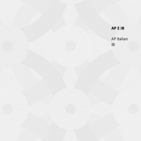
AP E IB
AP Italian
IB