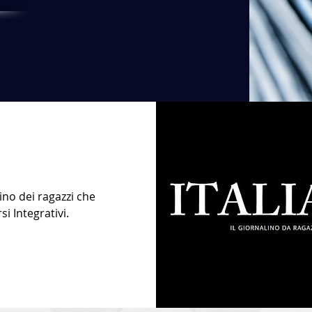
lino dei ragazzi che
i Integrativi.