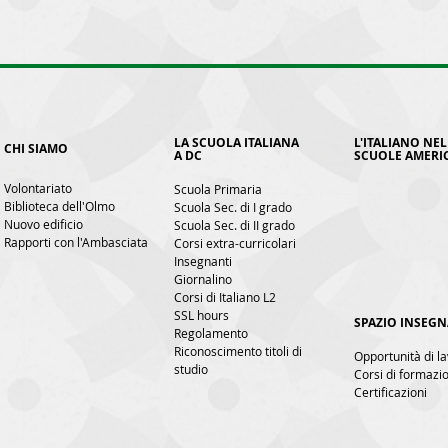
LA SCUOLA ITALIANA
L'ITALIANO NEL
CHI SIAMO
A DC
SCUOLE AMERI
Volontariato
Scuola Primaria
Biblioteca dell'Olmo
Scuola Sec. di I grado
Nuovo edificio
Scuola Sec. di II grado
Rapporti con l'Ambasciata
Corsi extra-curricolari
Insegnanti
Giornalino
Corsi di Italiano L2
SSL hours
SPAZIO INSEGN
Regolamento
Riconoscimento titoli di
Opportunità di l
studio
Corsi di formazi
Certificazioni