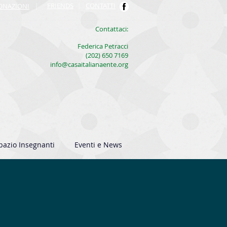
FRIENDS
|
CONTATTI
ONAZIONI
|
​Contattaci:
Federica Petracci
(202) 650 7169
info@casaitalianaente.org
pazio Insegnanti
Eventi e News