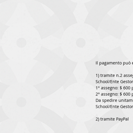
Il pagamento può e
1) tramite n.2 asse
School/Ente Gesto
1° assegno: $ 600
2° assegno: $ 600 
Da spedire unitame
School/Ente Gesto
2) tramite PayPal