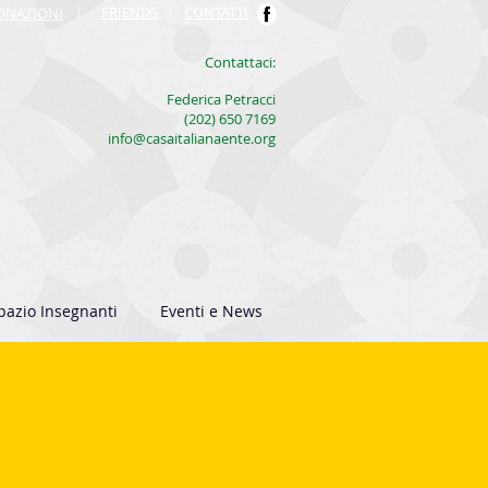
FRIENDS
|
CONTATTI
ONAZIONI
|
​Contattaci:
Federica Petracci
(202) 650 7169
info@casaitalianaente.org
pazio Insegnanti
Eventi e News