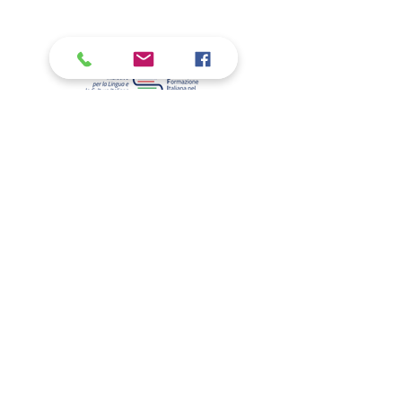
CHI SIAMO
Volontariato
Biblioteca dell'Olmo
Nuovo edificio
Rapporti con l'Ambasciata
LA SCUOLA ITALIANA A DC
Scuola Primaria
Scuola Sec. di I grado