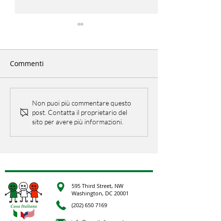
Commenti
EU Open Day
PicNic Italiano
Non puoi più commentare questo
post. Contatta il proprietario del
sito per avere più informazioni.
595 Third Street, NW
Washington, DC 20001
(202) 650 7169