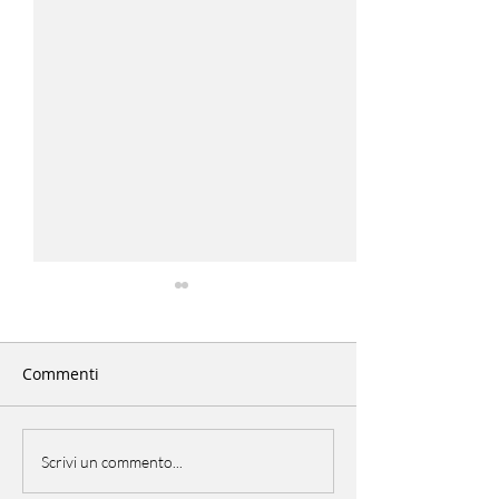
Commenti
EU Open Day
PicNic Italiano
Scrivi un commento...