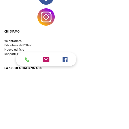
CHI SIAMO
Volontariato
Biblioteca dell'Olmo
Nuovo edificio
Rapporti con l'Ambasciata
LA SCUOLA ITALIANA A DC
Scuola Primaria
Scuola Sec. di I grado
Scuola Sec. di II grado
Corsi extra-curricolari
Insegnanti
Giornalino
Corsi di Italiano L2
SSL hours
Regolamento
Riconoscimento titoli di studio
L'ITALIANO NELLE SCUOLE AMERICANE