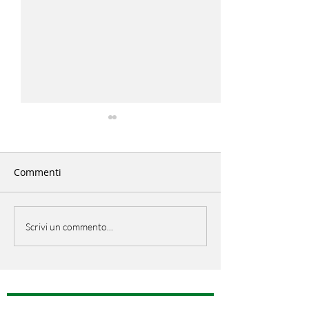
Commenti
EU Open Day
PicNic Italiano
Scrivi un commento...