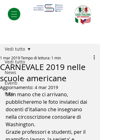
Post
Vedi tutto
1 mar 2019
Tempo di lettura: 1 min
Vedi tutto
CARNEVALE 2019 nelle
News
scuole americane
Eventi
Aggiornamento:
4 mar 2019
Foto
Man mano che ci arrivano, 
pubblicheremo le foto inviateci dai 
docenti d'italiano che insegnano 
nella circoscrizione consolare di 
Washington. 
Grazie professori e studenti, per il 
magnifico lavoro, la serieta' e 