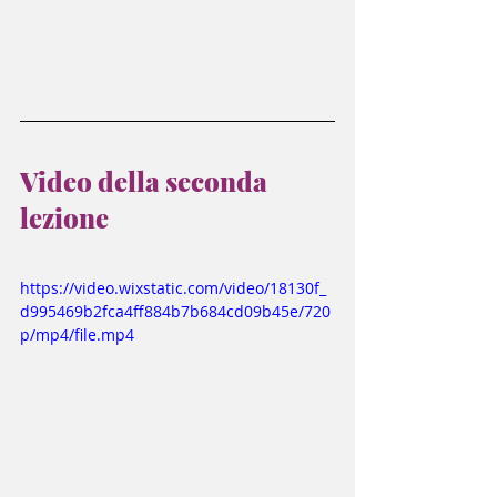
Video della seconda 
lezione
https://video.wixstatic.com/video/18130f_
d995469b2fca4ff884b7b684cd09b45e/720
p/mp4/file.mp4