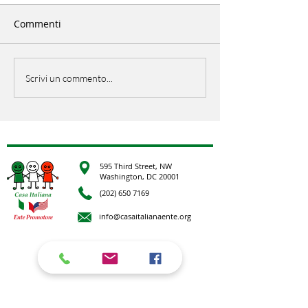
Commenti
EU Open Day
PicNic Italiano
Scrivi un commento...
595 Third Street, NW
Washington, DC 20001
(202) 650 7169
info@casaitalianaente.org