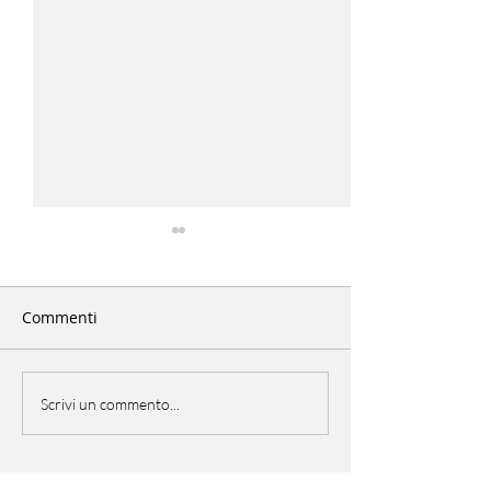
Commenti
EU Open Day
PicNic Italiano
Scrivi un commento...