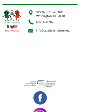
595 Third Street, NW
Washington, DC 20001
(202) 650 7169
info@casaitalianaente.org