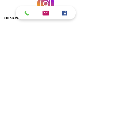
CHI SIAMO
Volontariato
Biblioteca dell'Olmo
Nuovo edificio
Rapporti con l'Ambasciata
LA SCUOLA ITALIANA A DC
Scuola Primaria
Scuola Sec. di I grado
Scuola Sec. di II grado
Corsi extra-curricolari
Insegnanti
Giornalino
Corsi di Italiano L2
SSL hours
Regolamento
Riconoscimento titoli di studio
L'ITALIANO NELLE SCUOLE AMERICANE
AP E IB
AP Italian