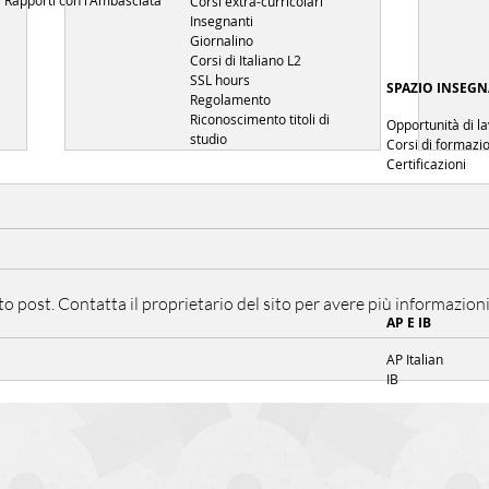
Rapporti con l'Ambasciata
Corsi extra-curricolari
Insegnanti
Giornalino
Corsi di Italiano L2
SSL hours
SPAZIO INSEGN
Regolamento
Riconoscimento titoli di
Opportunità di l
studio
Corsi di formazi
Certificazioni
EU 
PicNic Italiano
post. Contatta il proprietario del sito per avere più informazioni
AP E IB
AP Italian
IB