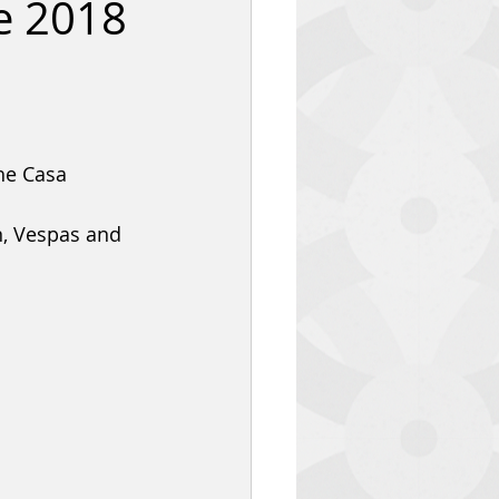
re 2018
he Casa 
n, Vespas and 