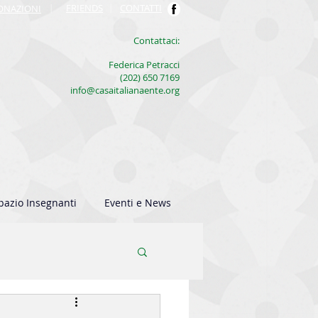
FRIENDS
|
CONTATTI
ONAZIONI
|
​Contattaci:
Federica Petracci
(202) 650 7169
info@casaitalianaente.org
pazio Insegnanti
Eventi e News