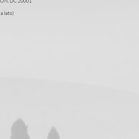
TON, DC 20001
a lato)