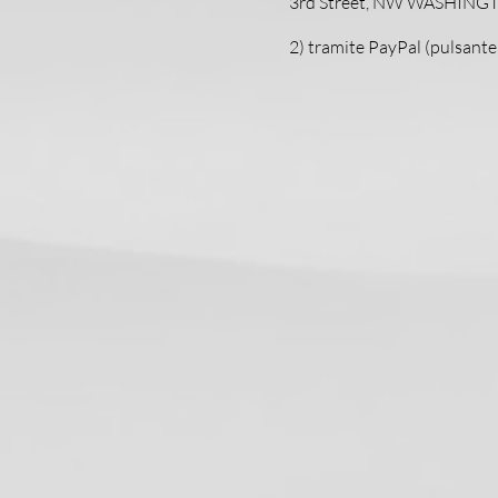
3rd Street, NW WASHING
2) tramite PayPal (pulsante 