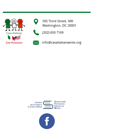
595 Third Street, NW
Washington, DC 20001
(202) 650 7169
info@casaitalianaente.org