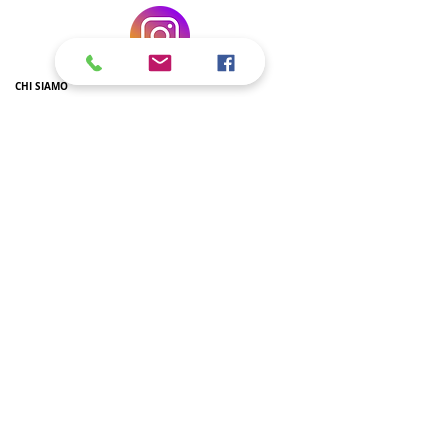
CHI SIAMO
Volontariato
Biblioteca dell'Olmo
Nuovo edificio
Rapporti con l'Ambasciata
LA SCUOLA ITALIANA A DC
Scuola Primaria
Scuola Sec. di I grado
Scuola Sec. di II grado
Corsi extra-curricolari
Insegnanti
Giornalino
Corsi di Italiano L2
SSL hours
Regolamento
Riconoscimento titoli di studio
L'ITALIANO NELLE SCUOLE AMERICANE
AP E IB